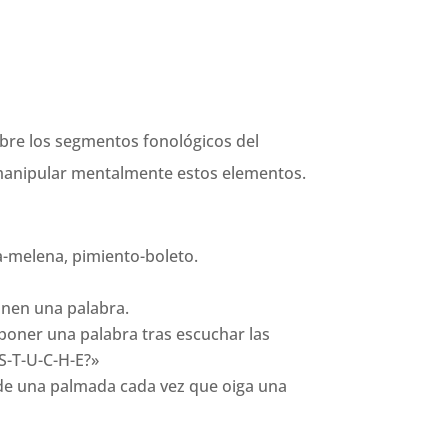
obre los segmentos fonológicos del
er manipular mentalmente estos elementos.
na-melena, pimiento-boleto.
onen una palabra.
mponer una palabra tras escuchar las
-S-T-U-C-H-E?»
e de una palmada cada vez que oiga una