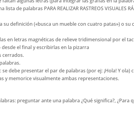
e faltan algunas letras (para integrar las grafías en la pal
 una lista de palabras PARA REALIZAR RASTREOS VISUALES R
a su definición («busca un mueble con cuatro patas») o su c
s en letras magnéticas de relieve tridimensional por el tac
esde el final y escribirlas en la pizarra
s cerrados.
 palabras.
e debe presentar el par de palabras (por ej: ¡Hola! Y ola) 
cias y memorice visualmente ambas representaciones.
labras: preguntar ante una palabra ¿Qué significa?, ¿Para qu