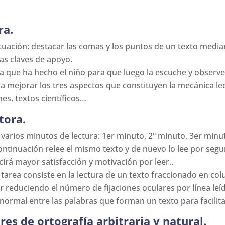
.
ra.
untuación: destacar las comas y los puntos de un texto medi
as claves de apoyo.
ra que ha hecho el niño para que luego la escuche y observ
ara mejorar los tres aspectos que constituyen la mecánica l
es, textos científicos…
tora.
arios minutos de lectura: 1er minuto, 2º minuto, 3er minut
ontinuación relee el mismo texto y de nuevo lo lee por segun
cirá mayor satisfacción y motivación por leer..
 tarea consiste en la lectura de un texto fraccionado en c
ar reduciendo el número de fijaciones oculares por línea leí
normal entre las palabras que forman un texto para facilita
res de ortografía arbitraria y natural.