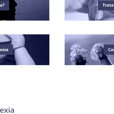
ia?
Trata
lexia
Ca
lexia