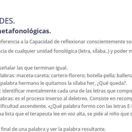
DES.
metafonológicas.
eferencia a la Capacidad de reflexionar conscientemente s
encia de cualquier unidad fonológica (letra, sílaba..) y pod
eñalar las que terminan igual.
abras: maceta-careta; cartero-florero; botella-pella; balle
a palabra hermano le quitamos la sílaba her, ¿Qué queda?.
: identificar mentalmente cada una de las letras que comp
labras: es el proceso inverso al deletreo. Consiste en reco
ificultad ascendente. «¿Qué palabra formo con las letras E
 lista que el terapeuta lee en voz alta, se pide al niño qu
inal de una palabra y ver la palabra resultante.