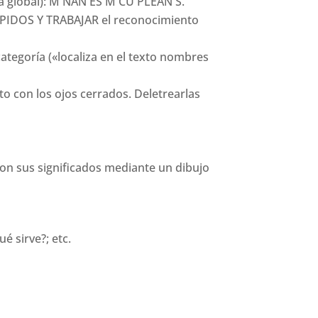
abra global): M ÑAN ES M CU PLEAÑ S.
ÁPIDOS Y TRABAJAR el reconocimiento
ategoría («localiza en el texto nombres
to con los ojos cerrados. Deletrearlas
con sus significados mediante un dibujo
é sirve?; etc.